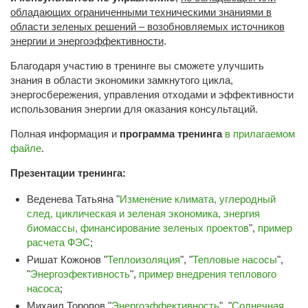
обладающих ограниченными техническими знаниями в
области зеленых решений – возобновляемых источников
энергии и энергоэффективности
.
Благодаря участию в тренинге вы сможете улучшить
знания в области экономики замкнутого цикла,
энергосбережения, управления отходами и эффективности
использования энергии для оказания консультаций.
Полная информация и
программа тренинга
в прилагаемом
файле
.
Презентации тренинга:
Веденева Татьяна "
Изменение климата, углеродный
след, циклическая и зеленая экономика, энергия
биомассы, финансирование зеленых проектов
",
пример
расчета ФЭС
;
Ришат Кожонов "
Теплоизоляция
", "
Тепловые насосы
",
"
Энергоэфективность
",
пример внедрения теплового
насоса
;
Михаил Торопов "
Энергоэффективность
", "
Солнечная