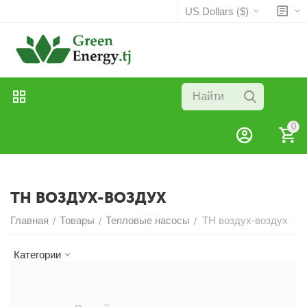
US Dollars ($)
0
ТН ВОЗДУХ-ВОЗДУХ
Главная
Товары
Тепловые насосы
ТН воздух-воздух
/
/
/
Категории