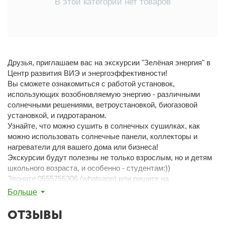
В этой категории нет товаров
Друзья, приглашаем вас на экскурсии "Зелёная энергия" в
Центр развития ВИЭ и энергоэффективности!
Вы сможете ознакомиться с работой установок,
использующих возобновляемую энергию - различными
солнечными решениями, ветроустановкой, биогазовой
установкой, и гидротараном.
Узнайте, что можно сушить в солнечных сушилках, как
можно использовать солнечные панели, коллекторы и
нагреватели для вашего дома или бизнеса!
Экскурсии будут полезны не только взрослым, но и детям
школьного возраста, и особенно - студентам:))
Звоните 0555755306 (whatsapp) или пишите на
info@greenenergy.kg.
Больше
Стоимость экскурсий - 200 сом с человека,
сопровождающие групп школьников и студентов взрослые -
ОТЗЫВЫ
участвуют бесплатно!