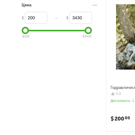
Цена
–
$
$
$
200
$
3430
Гидравлическ
0.0
Доступность:
1
$
200
00