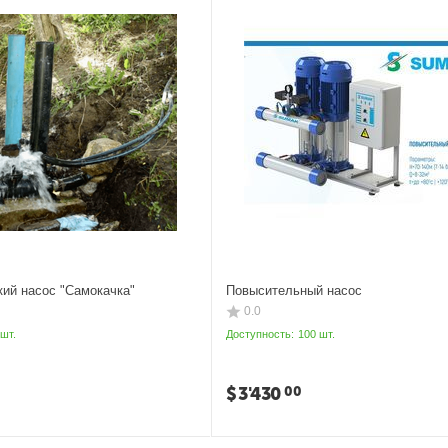
ий насос "Самокачка"
Повысительный насос
0.0
 шт.
Доступность:
100 шт.
$
3'430
00