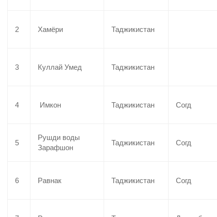
2
Хамёри
Таджикистан
3
Куллай Умед
Таджикистан
4
Имкон
Таджикистан
Согд
Рушди воды
5
Таджикистан
Согд
Зарафшон
6
Равнак
Таджикистан
Согд