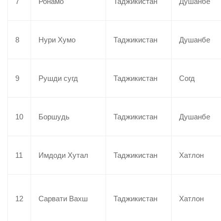
7
Ронамо
Таджикистан
Душанбе
8
Нури Хумо
Таджикистан
Душанбе
9
Рушди сугд
Таджикистан
Согд
10
Боршудь
Таджикистан
Душанбе
11
Имдоди Хутал
Таджикистан
Хатлон
12
Сарвати Вахш
Таджикистан
Хатлон