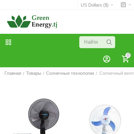
US Dollars ($)
0
Главная
Товары
Солнечные технологии
Солнечный вент
/
/
/