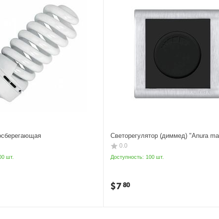
осберегающая
Светорегулятор (диммед) "Anura ma
0.0
00 шт.
Доступность:
100 шт.
$
7
80