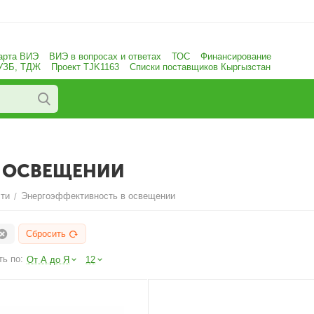
арта ВИЭ
ВИЭ в вопросах и ответах
ТОС
Финансирование
 УЗБ, ТДЖ
Проект TJK1163
Списки поставщиков Кыргызстан
 ОСВЕЩЕНИИ
ти
Энергоэффективность в освещении
/
Сбросить
ь по:
От А до Я
12