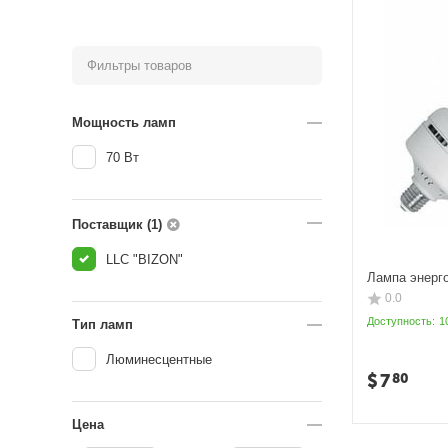
Фильтры товаров
Мощность ламп
70 Вт
Поставщик (1)
LLC "BIZON"
Лампа энерг
0.0
Доступность:
1
Тип ламп
Люминесцентные
$
7
80
Цена