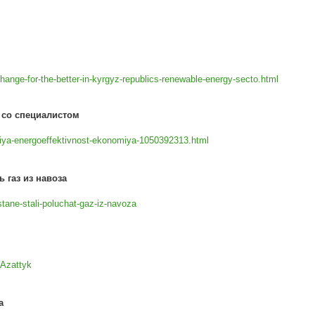
ange-for-the-better-in-kyrgyz-republics-renewable-energy-secto.html
 со специалистом
giya-energoeffektivnost-ekonomiya-1050392313.html
 газ из навоза
stane-stali-poluchat-gaz-iz-navoza
Azattyk
за