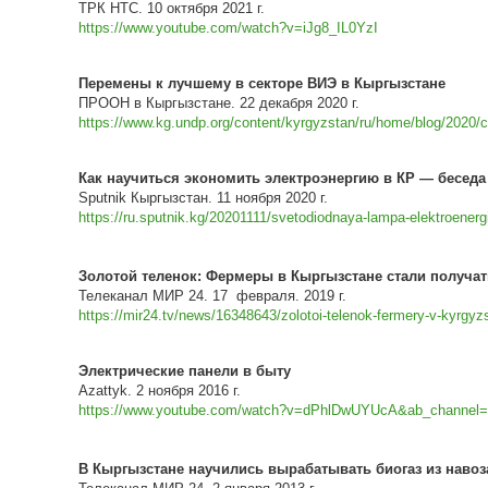
ТРК НТС. 10 октября 2021 г.
https://www.youtube.com/watch?v=iJg8_IL0YzI
Перемены к лучшему в секторе ВИЭ в Кыргызстане
ПРООН в Кыргызстане. 22 декабря 2020 г.
https://www.kg.undp.org/content/kyrgyzstan/ru/home/blog/2020/ch
Как научиться экономить электроэнергию в КР — беседа
Sputnik Кыргызстан. 11 ноября 2020 г.
https://ru.sputnik.kg/20201111/svetodiodnaya-lampa-elektroener
Золотой теленок: Фермеры в Кыргызстане стали получать
Телеканал МИР 24. 17
февраля.
2019 г.
https://mir24.tv/news/16348643/zolotoi-telenok-fermery-v-kyrgyz
Электрические панели в быту
Azattyk. 2 ноября 2016 г.
https://www.youtube.com/watch?v=dPhlDwUYUcA&ab_channel=
В Кыргызстане научились вырабатывать биогаз из наво