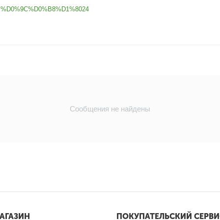
nnel=%D0%9C%D0%B8%D1%8024
Сообщения не найдены
АГАЗИН
ПОКУПАТЕЛЬСКИЙ СЕРВИ