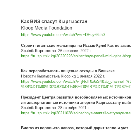
Как ВИЭ спасут Кыргызстан
Kloop Media Foundation
https://www.youtube.com/watch?v=rEDEuy66ch0
Строит гигантские мельницы на Иссык-Куле! Как не завис
Sputnik Кыргызстан. 26 февраля 2022 г.
https://ru.sputnik.kg/20220226/solnechnye-paneli-mini-gehs-bio
Как перерабатывать пищевые отходы в Бишкеке
Новости Кыргызстана Kloop.kg 1 января 2022 г.
https://www.youtube.com/watch?v=jNxlT0a6iS4&ab_
%8B%D1%80%D0%B3%D1%8B%D0%B7%D1%81%D1%82%D0
Президент Центра развития возобновляемых источников 
ли альтернативные источники энергии Кыргызстану выйт
Sputnik Кыргызстан. 28 октября 2021 г.
https://ru.sputnik.kg/20211028/solnechnye-stantsii-vetryanye-st
Биогаз из коровьего навоза, который дарит тепло и уют