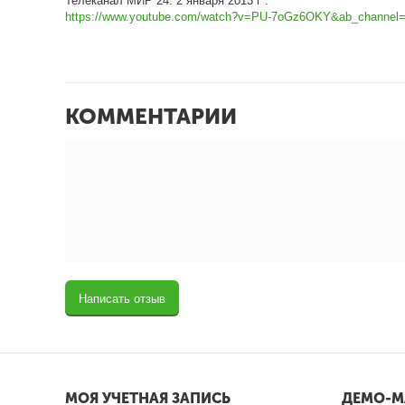
Телеканал МИР 24.
2 января 2013 г
.
https://www.youtube.com/watch?v=PU-7oGz6OKY&ab_cha
КОММЕНТАРИИ
Написать отзыв
МОЯ УЧЕТНАЯ ЗАПИСЬ
ДЕМО-М