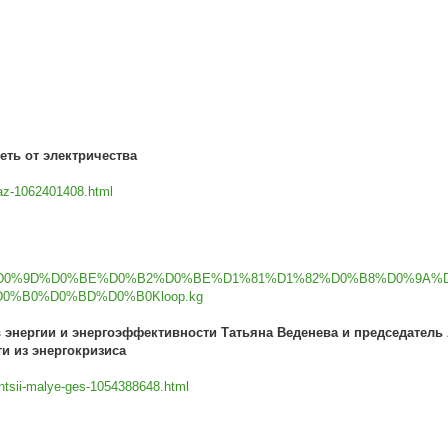
еть от электричества
gaz-1062401408.html
channel=%D0%9D%D0%BE%D0%B2%D0%BE%D1%81%D1%82%D0%B8%D0%9A%
%B0%D0%BD%D0%B0Kloop.kg
энергии и энергоэффективности Татьяна Веденева и председатель 
и из энергокризиса
antsii-malye-ges-1054388648.html