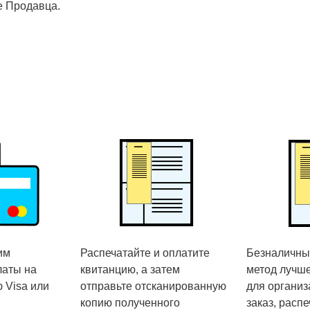
е Продавца.
им
Распечатайте и оплатите
Безналичный
латы на
квитанцию, а затем
метод лучше
 Visa или
отправьте отсканированную
для организ
копию полученного
заказ, расп